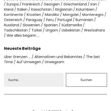
Europa
Frankreich
Georgien
Griechenland
Iran
Irland
Italien
Kasachstan
Kirgisistan
Kolumbien
Kontinente
Kroatien
Marokko
Mongolei
Montenegro
Österreich
Paraguay
Peru
Portugal
Rumänien
Russland
Slowenien
Spanien
Südamerika
Tadschikistan
Türkei
Ungarn
Usbekistan
Westsahara
Wie alles begann …
Neueste Beiträge
über Grenzen …
Alternativen und Bekanntes
The last
Time
Auf Umwegen
Unwegsam