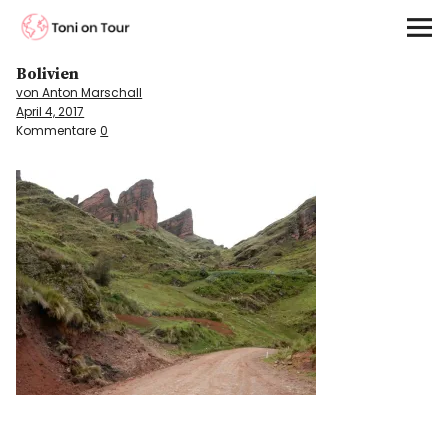
Toni on Tour
Bolivien
Startseite
von Anton Marschall
April 4, 2017
About
Kommentare
0
On the Road
Kontinente
Kontakt