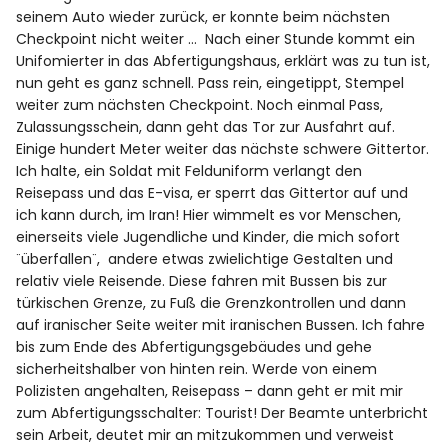
seinem Auto wieder zurück, er konnte beim nächsten
Checkpoint nicht weiter … Nach einer Stunde kommt ein
Unifomierter in das Abfertigungshaus, erklärt was zu tun ist,
nun geht es ganz schnell. Pass rein, eingetippt, Stempel
weiter zum nächsten Checkpoint. Noch einmal Pass,
Zulassungsschein, dann geht das Tor zur Ausfahrt auf.
Einige hundert Meter weiter das nächste schwere Gittertor.
Ich halte, ein Soldat mit Felduniform verlangt den
Reisepass und das E-visa, er sperrt das Gittertor auf und
ich kann durch, im Iran! Hier wimmelt es vor Menschen,
einerseits viele Jugendliche und Kinder, die mich sofort
¨überfallen¨, andere etwas zwielichtige Gestalten und
relativ viele Reisende. Diese fahren mit Bussen bis zur
türkischen Grenze, zu Fuß die Grenzkontrollen und dann
auf iranischer Seite weiter mit iranischen Bussen. Ich fahre
bis zum Ende des Abfertigungsgebäudes und gehe
sicherheitshalber von hinten rein. Werde von einem
Polizisten angehalten, Reisepass – dann geht er mit mir
zum Abfertigungsschalter: Tourist! Der Beamte unterbricht
sein Arbeit, deutet mir an mitzukommen und verweist