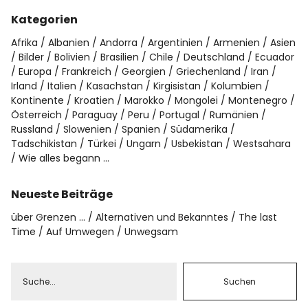
Kategorien
Afrika
Albanien
Andorra
Argentinien
Armenien
Asien
Bilder
Bolivien
Brasilien
Chile
Deutschland
Ecuador
Europa
Frankreich
Georgien
Griechenland
Iran
Irland
Italien
Kasachstan
Kirgisistan
Kolumbien
Kontinente
Kroatien
Marokko
Mongolei
Montenegro
Österreich
Paraguay
Peru
Portugal
Rumänien
Russland
Slowenien
Spanien
Südamerika
Tadschikistan
Türkei
Ungarn
Usbekistan
Westsahara
Wie alles begann …
Neueste Beiträge
über Grenzen …
Alternativen und Bekanntes
The last
Time
Auf Umwegen
Unwegsam