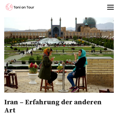
Toni on Tour
Startseite
About
On the Road
Kontinente
Kontakt
Deutsch
Iran – Erfahrung der anderen
Art