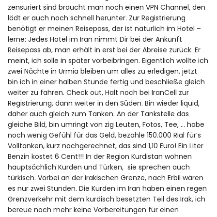
zensuriert sind braucht man noch einen VPN Channel, den
lädt er auch noch schnell herunter. Zur Registrierung
benötigt er meinen Reisepass, der ist natürlich im Hotel –
lerne: Jedes Hotel im Iran nimmt Dir bei der Ankunft
Reisepass ab, man erhält in erst bei der Abreise zurück. Er
meint, ich solle in später vorbeibringen. Eigentlich wollte ich
zwei Nächte in Urmia bleiben um alles zu erledigen, jetzt
bin ich in einer halben Stunde fertig und beschließe gleich
weiter zu fahren. Check out, Halt noch bei IranCell zur
Registrierung, dann weiter in den Süden. Bin wieder liquid,
daher auch gleich zum Tanken. An der Tankstelle das
gleiche Bild, bin umringt von zig Leuten, Fotos, Tee, … habe
noch wenig Gefühl für das Geld, bezahle 150.000 Rial für’s
Volltanken, kurz nachgerechnet, das sind 1,10 Euro! Ein Liter
Benzin kostet 6 Cent!!! In der Region Kurdistan wohnen
hauptsächlich Kurden und Türken, sie sprechen auch
türkisch. Vorbei an der irakischen Grenze, nach Erbil wären
es nur zwei Stunden. Die Kurden im Iran haben einen regen
Grenzverkehr mit dem kurdisch besetzten Teil des Irak, ich
bereue noch mehr keine Vorbereitungen für einen