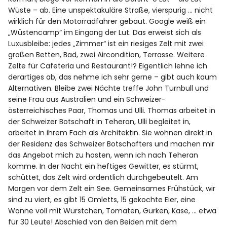
Wüste – ab. Eine unspektakuläre Straße, vierspurig … nicht
wirklich für den Motorradfahrer gebaut. Google weiß ein
„Wüstencamp“ im Eingang der Lut. Das erweist sich als
Luxusbleibe: jedes „Zimmer“ ist ein riesiges Zelt mit zwei
großen Betten, Bad, zwei Aircondition, Terrasse. Weitere
Zelte für Cafeteria und Restaurant!? Eigentlich lehne ich
derartiges ab, das nehme ich sehr gerne – gibt auch kaum
Alternativen. Bleibe zwei Nächte treffe John Turnbull und
seine Frau aus Australien und ein Schweizer-
österreichisches Paar, Thomas und Ulli. Thomas arbeitet in
der Schweizer Botschaft in Teheran, Ulli begleitet in,
arbeitet in ihrem Fach als Architektin. Sie wohnen direkt in
der Residenz des Schweizer Botschafters und machen mir
das Angebot mich zu hosten, wenn ich nach Teheran
komme. In der Nacht ein heftiges Gewitter, es stürmt,
schüttet, das Zelt wird ordentlich durchgebeutelt. Am
Morgen vor dem Zelt ein See. Gemeinsames Frühstück, wir
sind zu viert, es gibt 15 Omletts, 15 gekochte Eier, eine
Wanne voll mit Würstchen, Tomaten, Gurken, Käse, … etwa
für 30 Leute! Abschied von den Beiden mit dem