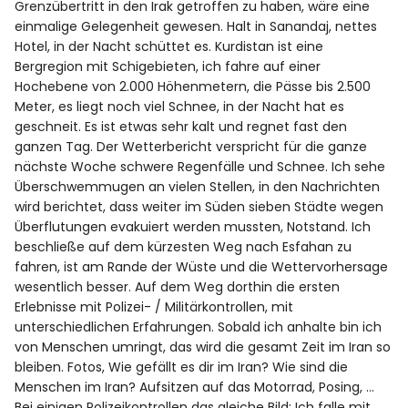
Grenzübertritt in den Irak getroffen zu haben, wäre eine
einmalige Gelegenheit gewesen. Halt in Sanandaj, nettes
Hotel, in der Nacht schüttet es. Kurdistan ist eine
Bergregion mit Schigebieten, ich fahre auf einer
Hochebene von 2.000 Höhenmetern, die Pässe bis 2.500
Meter, es liegt noch viel Schnee, in der Nacht hat es
geschneit. Es ist etwas sehr kalt und regnet fast den
ganzen Tag. Der Wetterbericht verspricht für die ganze
nächste Woche schwere Regenfälle und Schnee. Ich sehe
Überschwemmugen an vielen Stellen, in den Nachrichten
wird berichtet, dass weiter im Süden sieben Städte wegen
Überflutungen evakuiert werden mussten, Notstand. Ich
beschließe auf dem kürzesten Weg nach Esfahan zu
fahren, ist am Rande der Wüste und die Wettervorhersage
wesentlich besser. Auf dem Weg dorthin die ersten
Erlebnisse mit Polizei- / Militärkontrollen, mit
unterschiedlichen Erfahrungen. Sobald ich anhalte bin ich
von Menschen umringt, das wird die gesamt Zeit im Iran so
bleiben. Fotos, Wie gefällt es dir im Iran? Wie sind die
Menschen im Iran? Aufsitzen auf das Motorrad, Posing, …
Bei einigen Polizeikontrollen das gleiche Bild: Ich falle mit