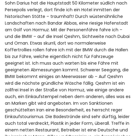
Sohn Darius hat die Hauptstadt 50 Kilometer südlich nach
Persepolis verlegt, dort finde ich ein Hotel inmitten der
historischen Stätte – traumhaft! Durch wüstenähnliche
Landschaften nach Bandar Abbas, eine riesige Hafenstadt
am Golf von Hormuz. Mit der Personenfähre fahre ich –
und die BMW – auf die Insel Qeshm, Sichtweite nach Dubai
und Oman. Etwas skurril, dort wo normalerweise
Koffertrollies rollen fahre ich mit der BMW durch die Hallen
bis zur Fähre, welche eigentlich nicht für Fahrzeuge
geeignet ist. Ich muss auch warten bis eine Fähre mit
geeigneten Abmessungen kommt. Schwerer Seegang, die
BMW bekommt einiges an Meerwasser ab – Auf Qeshm
wird die nächste gründliche Wäsche fällig. Qeshm ist ein
zollfrei Insel in der Straße von Hormuz, wie einige andere
auch, ein Einkaufstempel neben dem anderen, alles was es
an Marken gibt wird angeboten. Im von Sanktionen
geschüttelten Iran eine Besonderheit, es herrscht reger
Einkaufstourismus. Die Badestrände sind sehr dürftig, leider
auch total verdreckt, Plastik in jeder Form, überall. Treffe in
einem netten Restaurant, Betreiber ist eine Deutsche und