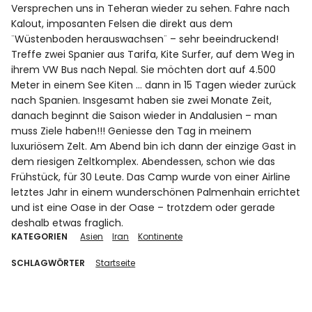
Versprechen uns in Teheran wieder zu sehen. Fahre nach
Kalout, imposanten Felsen die direkt aus dem
¨Wüstenboden herauswachsen¨ – sehr beeindruckend!
Treffe zwei Spanier aus Tarifa, Kite Surfer, auf dem Weg in
ihrem VW Bus nach Nepal. Sie möchten dort auf 4.500
Meter in einem See Kiten … dann in 15 Tagen wieder zurück
nach Spanien. Insgesamt haben sie zwei Monate Zeit,
danach beginnt die Saison wieder in Andalusien – man
muss Ziele haben!!! Geniesse den Tag in meinem
luxuriösem Zelt. Am Abend bin ich dann der einzige Gast in
dem riesigen Zeltkomplex. Abendessen, schon wie das
Frühstück, für 30 Leute. Das Camp wurde von einer Airline
letztes Jahr in einem wunderschönen Palmenhain errichtet
und ist eine Oase in der Oase – trotzdem oder gerade
deshalb etwas fraglich.
KATEGORIEN
Asien
Iran
Kontinente
SCHLAGWÖRTER
Startseite