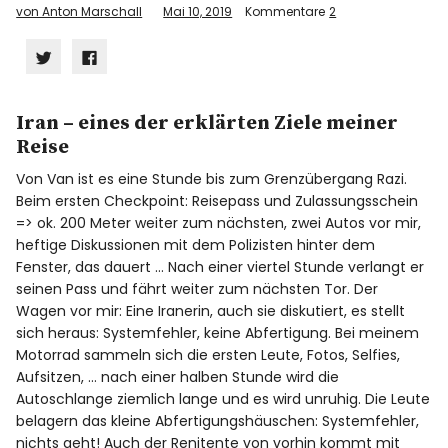
von Anton Marschall
Mai 10, 2019
Kommentare
2
Klick,
Klick,
um
um
Info
über
auf
Twitter
Facebook
zu
zu
teilen
teilen
Iran – eines der erklärten Ziele meiner
(Wird
(Wird
in
in
Reise
neuem
neuem
Fenster
Fenster
geöffnet)
geöffnet)
Von Van ist es eine Stunde bis zum Grenzübergang Razi.
Beim ersten Checkpoint: Reisepass und Zulassungsschein
=> ok. 200 Meter weiter zum nächsten, zwei Autos vor mir,
heftige Diskussionen mit dem Polizisten hinter dem
Fenster, das dauert … Nach einer viertel Stunde verlangt er
seinen Pass und fährt weiter zum nächsten Tor. Der
Wagen vor mir: Eine Iranerin, auch sie diskutiert, es stellt
sich heraus: Systemfehler, keine Abfertigung. Bei meinem
Motorrad sammeln sich die ersten Leute, Fotos, Selfies,
Aufsitzen, … nach einer halben Stunde wird die
Autoschlange ziemlich lange und es wird unruhig. Die Leute
belagern das kleine Abfertigungshäuschen: Systemfehler,
nichts geht! Auch der Renitente von vorhin kommt mit