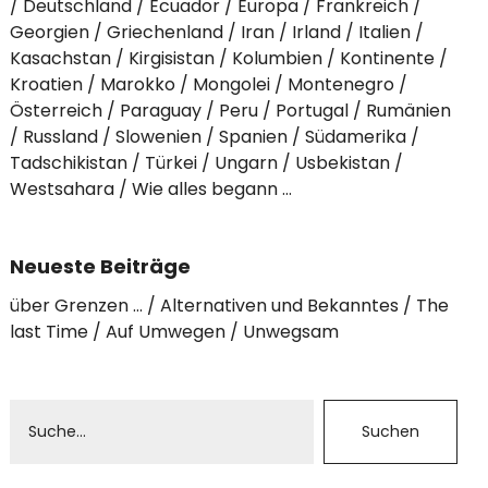
Deutschland
Ecuador
Europa
Frankreich
Georgien
Griechenland
Iran
Irland
Italien
Kasachstan
Kirgisistan
Kolumbien
Kontinente
Kroatien
Marokko
Mongolei
Montenegro
Österreich
Paraguay
Peru
Portugal
Rumänien
Russland
Slowenien
Spanien
Südamerika
Tadschikistan
Türkei
Ungarn
Usbekistan
Westsahara
Wie alles begann …
Neueste Beiträge
über Grenzen …
Alternativen und Bekanntes
The
last Time
Auf Umwegen
Unwegsam