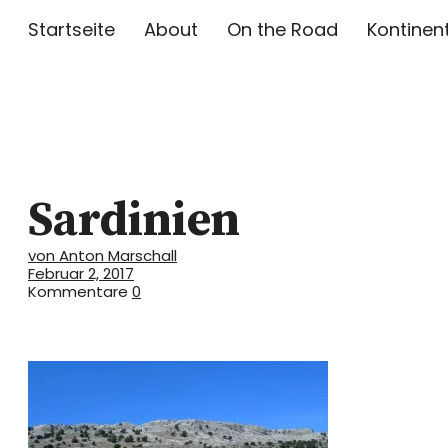
Startseite
About
On the Road
Kontinen
Toni on Tou
Sardinien
TONI MARSCHALL AUF REISEN
von Anton Marschall
Februar 2, 2017
Kommentare
0