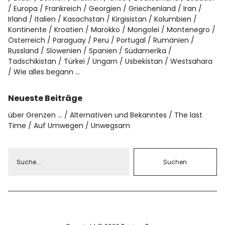
Europa
Frankreich
Georgien
Griechenland
Iran
Irland
Italien
Kasachstan
Kirgisistan
Kolumbien
Kontinente
Kroatien
Marokko
Mongolei
Montenegro
Österreich
Paraguay
Peru
Portugal
Rumänien
Russland
Slowenien
Spanien
Südamerika
Tadschikistan
Türkei
Ungarn
Usbekistan
Westsahara
Wie alles begann …
Neueste Beiträge
über Grenzen …
Alternativen und Bekanntes
The last
Time
Auf Umwegen
Unwegsam