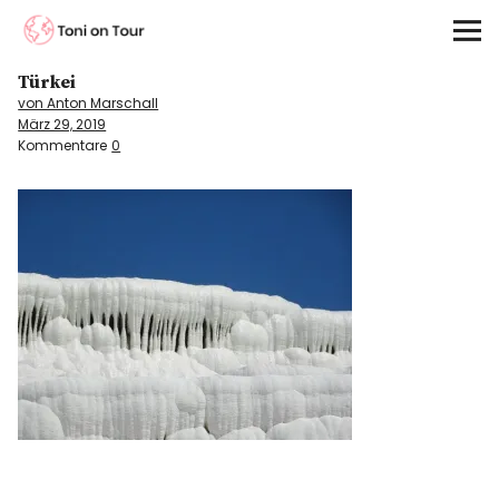
Toni on Tour
Türkei
Startseite
von Anton Marschall
März 29, 2019
About
Kommentare
0
On the Road
Kontinente
Kontakt