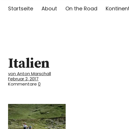
Startseite
About
On the Road
Kontinen
Toni on Tou
Italien
TONI MARSCHALL AUF REISEN
von Anton Marschall
Februar 2, 2017
Kommentare
0