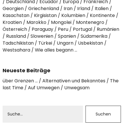
Deutschland
Ecuador
Europa
Frankreich
Georgien
Griechenland
Iran
Irland
Italien
Kasachstan
Kirgisistan
Kolumbien
Kontinente
Kroatien
Marokko
Mongolei
Montenegro
Österreich
Paraguay
Peru
Portugal
Rumänien
Russland
Slowenien
Spanien
Südamerika
Tadschikistan
Türkei
Ungarn
Usbekistan
Westsahara
Wie alles begann …
Neueste Beiträge
über Grenzen …
Alternativen und Bekanntes
The
last Time
Auf Umwegen
Unwegsam