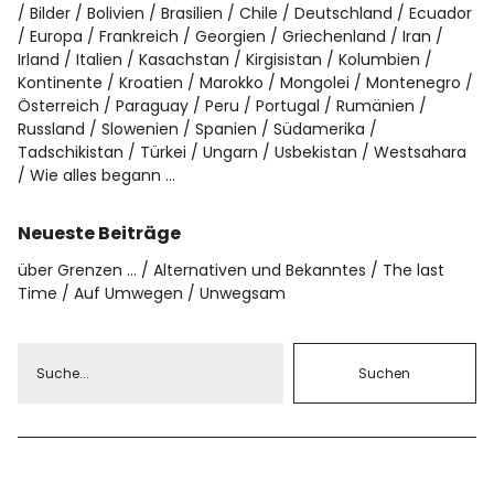
Bilder
Bolivien
Brasilien
Chile
Deutschland
Ecuador
Europa
Frankreich
Georgien
Griechenland
Iran
Irland
Italien
Kasachstan
Kirgisistan
Kolumbien
Kontinente
Kroatien
Marokko
Mongolei
Montenegro
Österreich
Paraguay
Peru
Portugal
Rumänien
Russland
Slowenien
Spanien
Südamerika
Tadschikistan
Türkei
Ungarn
Usbekistan
Westsahara
Wie alles begann …
Neueste Beiträge
über Grenzen …
Alternativen und Bekanntes
The last
Time
Auf Umwegen
Unwegsam