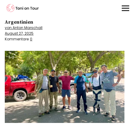
Toni on Tour
Argentinien
Startseite
von Anton Marschall
August 27, 2025
About
Kommentare
0
On the Road
Kontinente
Kontakt