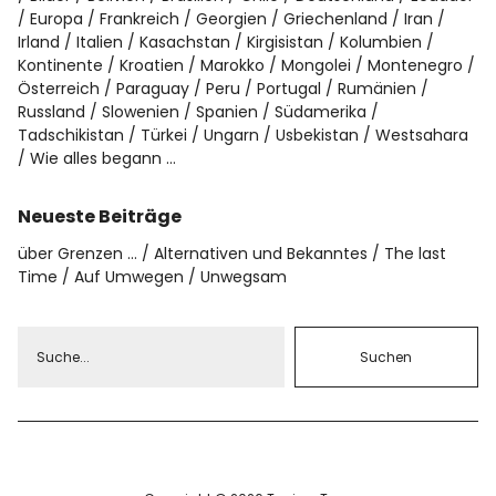
Europa
Frankreich
Georgien
Griechenland
Iran
Irland
Italien
Kasachstan
Kirgisistan
Kolumbien
Kontinente
Kroatien
Marokko
Mongolei
Montenegro
Österreich
Paraguay
Peru
Portugal
Rumänien
Russland
Slowenien
Spanien
Südamerika
Tadschikistan
Türkei
Ungarn
Usbekistan
Westsahara
Wie alles begann …
Neueste Beiträge
über Grenzen …
Alternativen und Bekanntes
The last
Time
Auf Umwegen
Unwegsam