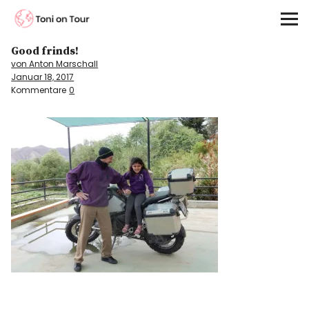
Toni on Tour
Good frinds!
Startseite
von Anton Marschall
Januar 18, 2017
About
Kommentare
0
On the Road
Kontinente
Kontakt