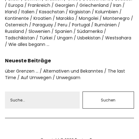
Europa
Frankreich
Georgien
Griechenland
Iran
Irland
Italien
Kasachstan
Kirgisistan
Kolumbien
Kontinente
Kroatien
Marokko
Mongolei
Montenegro
Österreich
Paraguay
Peru
Portugal
Rumänien
Russland
Slowenien
Spanien
Südamerika
Tadschikistan
Türkei
Ungarn
Usbekistan
Westsahara
Wie alles begann …
Neueste Beiträge
über Grenzen …
Alternativen und Bekanntes
The last
Time
Auf Umwegen
Unwegsam