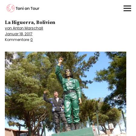
Toni on Tour
La Higuerra, Bolivien
Startseite
von Anton Marschall
Januar 18, 2017
About
Kommentare
0
On the Road
Kontinente
Kontakt