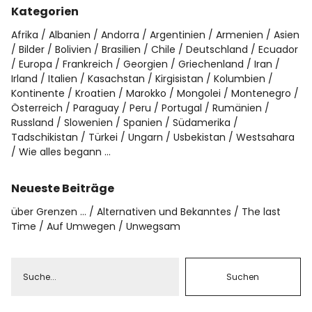
Kategorien
Afrika
Albanien
Andorra
Argentinien
Armenien
Asien
Bilder
Bolivien
Brasilien
Chile
Deutschland
Ecuador
Europa
Frankreich
Georgien
Griechenland
Iran
Irland
Italien
Kasachstan
Kirgisistan
Kolumbien
Kontinente
Kroatien
Marokko
Mongolei
Montenegro
Österreich
Paraguay
Peru
Portugal
Rumänien
Russland
Slowenien
Spanien
Südamerika
Tadschikistan
Türkei
Ungarn
Usbekistan
Westsahara
Wie alles begann …
Neueste Beiträge
über Grenzen …
Alternativen und Bekanntes
The last
Time
Auf Umwegen
Unwegsam