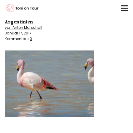
Toni on Tour
Argentinien
Startseite
von Anton Marschall
Januar 17, 2017
About
Kommentare
0
On the Road
Kontinente
Kontakt