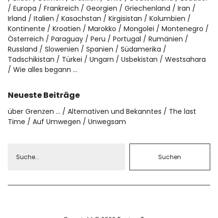
Europa
Frankreich
Georgien
Griechenland
Iran
Irland
Italien
Kasachstan
Kirgisistan
Kolumbien
Kontinente
Kroatien
Marokko
Mongolei
Montenegro
Österreich
Paraguay
Peru
Portugal
Rumänien
Russland
Slowenien
Spanien
Südamerika
Tadschikistan
Türkei
Ungarn
Usbekistan
Westsahara
Wie alles begann …
Neueste Beiträge
über Grenzen …
Alternativen und Bekanntes
The last
Time
Auf Umwegen
Unwegsam