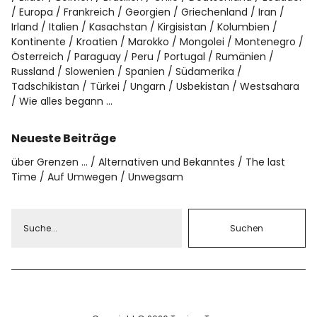
Europa
Frankreich
Georgien
Griechenland
Iran
Irland
Italien
Kasachstan
Kirgisistan
Kolumbien
Kontinente
Kroatien
Marokko
Mongolei
Montenegro
Österreich
Paraguay
Peru
Portugal
Rumänien
Russland
Slowenien
Spanien
Südamerika
Tadschikistan
Türkei
Ungarn
Usbekistan
Westsahara
Wie alles begann …
Neueste Beiträge
über Grenzen …
Alternativen und Bekanntes
The last
Time
Auf Umwegen
Unwegsam