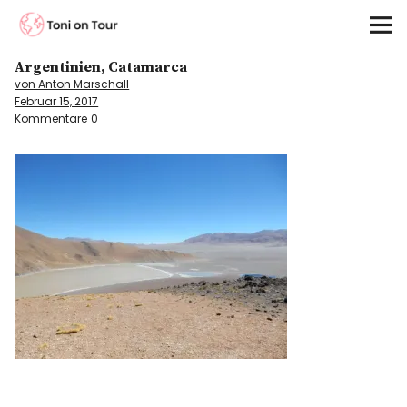
Toni on Tour
Argentinien, Catamarca
Startseite
von Anton Marschall
Februar 15, 2017
About
Kommentare
0
On the Road
Kontinente
Kontakt