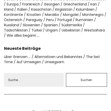
Europa
Frankreich
Georgien
Griechenland
Iran
Irland
Italien
Kasachstan
Kirgisistan
Kolumbien
Kontinente
Kroatien
Marokko
Mongolei
Montenegro
Österreich
Paraguay
Peru
Portugal
Rumänien
Russland
Slowenien
Spanien
Südamerika
Tadschikistan
Türkei
Ungarn
Usbekistan
Westsahara
Wie alles begann …
Neueste Beiträge
über Grenzen …
Alternativen und Bekanntes
The last
Time
Auf Umwegen
Unwegsam