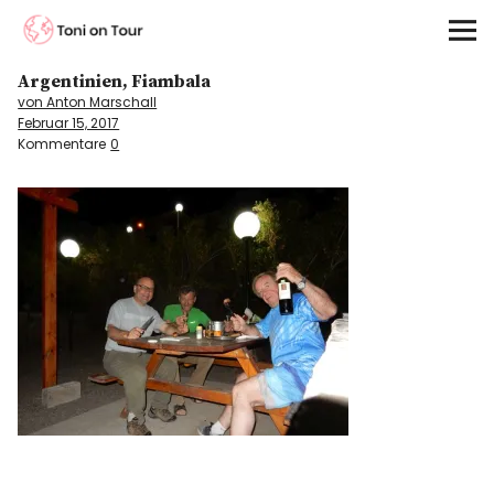
Toni on Tour
Argentinien, Fiambala
Startseite
von Anton Marschall
Februar 15, 2017
About
Kommentare
0
On the Road
Kontinente
Kontakt