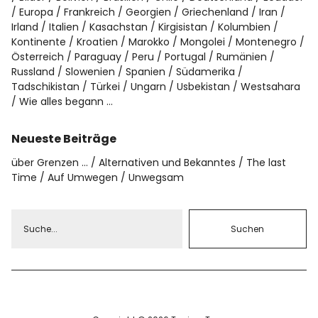
Europa
Frankreich
Georgien
Griechenland
Iran
Irland
Italien
Kasachstan
Kirgisistan
Kolumbien
Kontinente
Kroatien
Marokko
Mongolei
Montenegro
Österreich
Paraguay
Peru
Portugal
Rumänien
Russland
Slowenien
Spanien
Südamerika
Tadschikistan
Türkei
Ungarn
Usbekistan
Westsahara
Wie alles begann …
Neueste Beiträge
über Grenzen …
Alternativen und Bekanntes
The last
Time
Auf Umwegen
Unwegsam