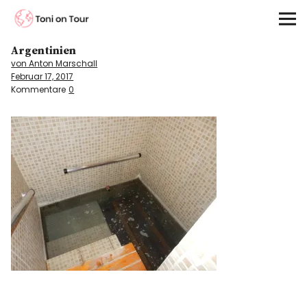
Toni on Tour
Argentinien
Startseite
von Anton Marschall
Februar 17, 2017
About
Kommentare
0
On the Road
Kontinente
Kontakt