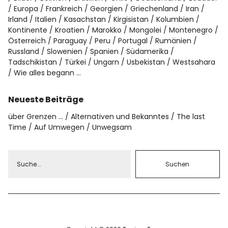
Europa
Frankreich
Georgien
Griechenland
Iran
Irland
Italien
Kasachstan
Kirgisistan
Kolumbien
Kontinente
Kroatien
Marokko
Mongolei
Montenegro
Österreich
Paraguay
Peru
Portugal
Rumänien
Russland
Slowenien
Spanien
Südamerika
Tadschikistan
Türkei
Ungarn
Usbekistan
Westsahara
Wie alles begann …
Neueste Beiträge
über Grenzen …
Alternativen und Bekanntes
The last
Time
Auf Umwegen
Unwegsam