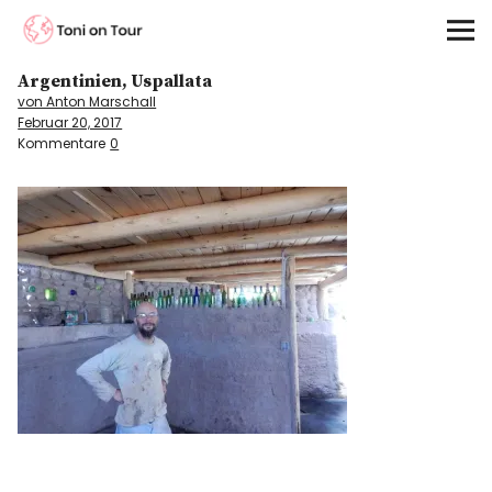
Toni on Tour
Argentinien, Uspallata
Startseite
von Anton Marschall
Februar 20, 2017
About
Kommentare
0
On the Road
Kontinente
Kontakt