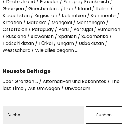
Deutschland
Ecuador
Europa
Frankreich
Georgien
Griechenland
Iran
Irland
Italien
Kasachstan
Kirgisistan
Kolumbien
Kontinente
Kroatien
Marokko
Mongolei
Montenegro
Österreich
Paraguay
Peru
Portugal
Rumänien
Russland
Slowenien
Spanien
Südamerika
Tadschikistan
Türkei
Ungarn
Usbekistan
Westsahara
Wie alles begann …
Neueste Beiträge
über Grenzen …
Alternativen und Bekanntes
The
last Time
Auf Umwegen
Unwegsam