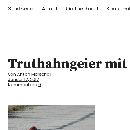
Startseite
About
On the Road
Kontinen
Toni on Tou
Truthahngeier mit
TONI MARSCHALL AUF REISEN
von Anton Marschall
Januar 17, 2017
Kommentare
0