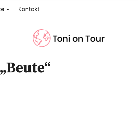
te
Kontakt
r
 „Beute“