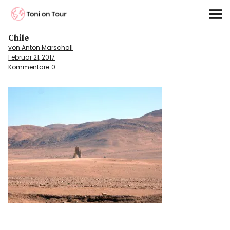
Toni on Tour
Chile
Startseite
von Anton Marschall
Februar 21, 2017
About
Kommentare
0
On the Road
Kontinente
Kontakt