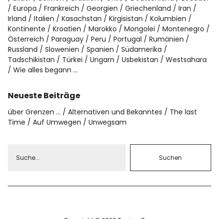
Europa
Frankreich
Georgien
Griechenland
Iran
Irland
Italien
Kasachstan
Kirgisistan
Kolumbien
Kontinente
Kroatien
Marokko
Mongolei
Montenegro
Österreich
Paraguay
Peru
Portugal
Rumänien
Russland
Slowenien
Spanien
Südamerika
Tadschikistan
Türkei
Ungarn
Usbekistan
Westsahara
Wie alles begann …
Neueste Beiträge
über Grenzen …
Alternativen und Bekanntes
The last
Time
Auf Umwegen
Unwegsam