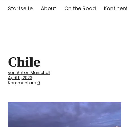
Startseite
About
On the Road
Kontinen
Toni on Tou
Chile
TONI MARSCHALL AUF REISEN
von Anton Marschall
April 11, 2023
Kommentare
0