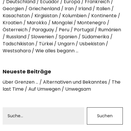
Deutschland
Ecuador
Europa
Frankreich
Georgien
Griechenland
Iran
Irland
Italien
Kasachstan
Kirgisistan
Kolumbien
Kontinente
Kroatien
Marokko
Mongolei
Montenegro
Österreich
Paraguay
Peru
Portugal
Rumänien
Russland
Slowenien
Spanien
Südamerika
Tadschikistan
Türkei
Ungarn
Usbekistan
Westsahara
Wie alles begann …
Neueste Beiträge
über Grenzen …
Alternativen und Bekanntes
The
last Time
Auf Umwegen
Unwegsam