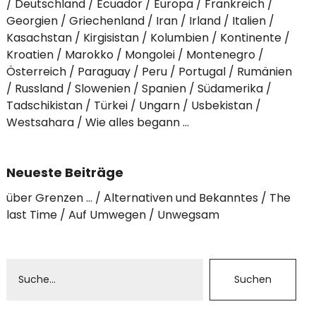
Deutschland
Ecuador
Europa
Frankreich
Georgien
Griechenland
Iran
Irland
Italien
Kasachstan
Kirgisistan
Kolumbien
Kontinente
Kroatien
Marokko
Mongolei
Montenegro
Österreich
Paraguay
Peru
Portugal
Rumänien
Russland
Slowenien
Spanien
Südamerika
Tadschikistan
Türkei
Ungarn
Usbekistan
Westsahara
Wie alles begann …
Neueste Beiträge
über Grenzen …
Alternativen und Bekanntes
The
last Time
Auf Umwegen
Unwegsam