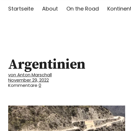
Startseite
About
On the Road
Kontinen
Toni on Tou
Argentinien
TONI MARSCHALL AUF REISEN
von Anton Marschall
November 29, 2022
Kommentare
0