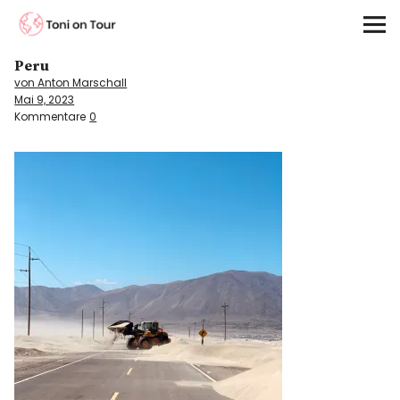
Toni on Tour
Peru
Startseite
von Anton Marschall
Mai 9, 2023
About
Kommentare
0
On the Road
Kontinente
Kontakt