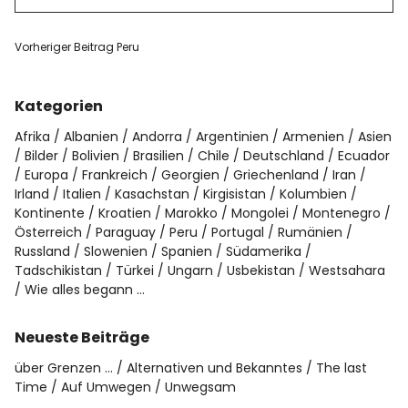
Vorheriger Beitrag
Peru
Kategorien
Afrika
Albanien
Andorra
Argentinien
Armenien
Asien
Bilder
Bolivien
Brasilien
Chile
Deutschland
Ecuador
Europa
Frankreich
Georgien
Griechenland
Iran
Irland
Italien
Kasachstan
Kirgisistan
Kolumbien
Kontinente
Kroatien
Marokko
Mongolei
Montenegro
Österreich
Paraguay
Peru
Portugal
Rumänien
Russland
Slowenien
Spanien
Südamerika
Tadschikistan
Türkei
Ungarn
Usbekistan
Westsahara
Wie alles begann …
Neueste Beiträge
über Grenzen …
Alternativen und Bekanntes
The last
Time
Auf Umwegen
Unwegsam