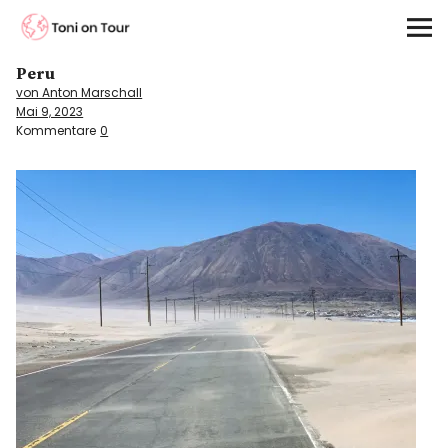
Toni on Tour
Peru
Startseite
von Anton Marschall
Mai 9, 2023
About
Kommentare
0
On the Road
Kontinente
Kontakt