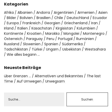
Kategorien
Afrika
Albanien
Andorra
Argentinien
Armenien
Asien
Bilder
Bolivien
Brasilien
Chile
Deutschland
Ecuador
Europa
Frankreich
Georgien
Griechenland
Iran
Irland
Italien
Kasachstan
Kirgisistan
Kolumbien
Kontinente
Kroatien
Marokko
Mongolei
Montenegro
Österreich
Paraguay
Peru
Portugal
Rumänien
Russland
Slowenien
Spanien
Südamerika
Tadschikistan
Türkei
Ungarn
Usbekistan
Westsahara
Wie alles begann …
Neueste Beiträge
über Grenzen …
Alternativen und Bekanntes
The last
Time
Auf Umwegen
Unwegsam